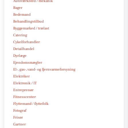
Autoværksted / mekanik
Bager
Bedemand
Behandlingstilbud
Byggemarked / trælast
Catering
Cykelforhandler
Detailhandel
Dyrlæge
Ejendomsmægler
El-, gas-, vand- og fjernvarmeforsyning
Elektriker
Elektronik / IT
Entreprenør
Fitnesscenter
Flyttemand / flyttefolk
Fotograf
Frisør
Gartner