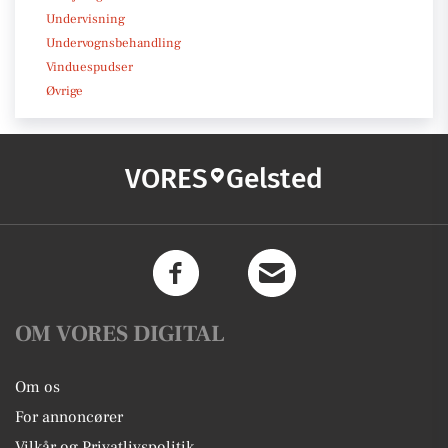
Undervisning
Undervognsbehandling
Vinduespudser
Øvrige
VORES
Gelsted
OM VORES DIGITAL
Om os
For annoncører
Vilkår og Privatlivspolitik