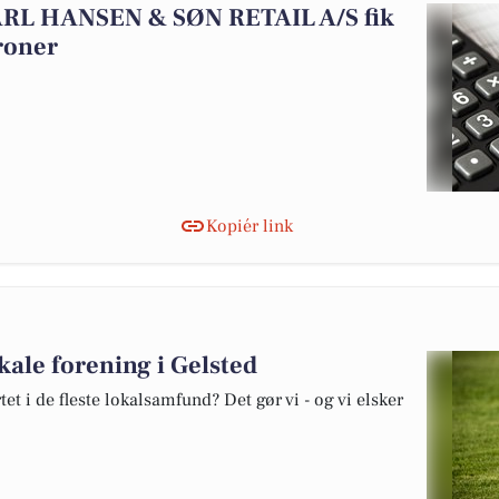
CARL HANSEN & SØN RETAIL A/S fik
roner
Kopiér link
kale forening i Gelsted
rtet i de fleste lokalsamfund? Det gør vi - og vi elsker