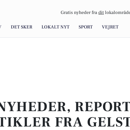
Gratis nyheder fra
dit
lokalområde
V
DET SKER
LOKALT NYT
SPORT
VEJRET
NYHEDER, REPOR
TIKLER FRA GELS