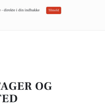
 -
direkte i din indbakke
Tilmeld
TAGER OG
TED