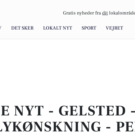
Gratis nyheder fra
dit
lokalområde
V
DET SKER
LOKALT NYT
SPORT
VEJRET
E NYT - GELSTED 
LYKØNSKNING - P