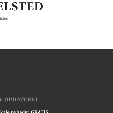
ELSTED
lsted
V OPDATERET
okale nyheder GRATIS