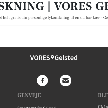
SKNING | VORES G
t helt gratis din personlige lykønskning til en du har kær - Ge
VORES
Gelsted
GENVEJE
BLI
Få l