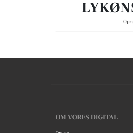
LYKØN
Opre
OM VORES DIGITAL