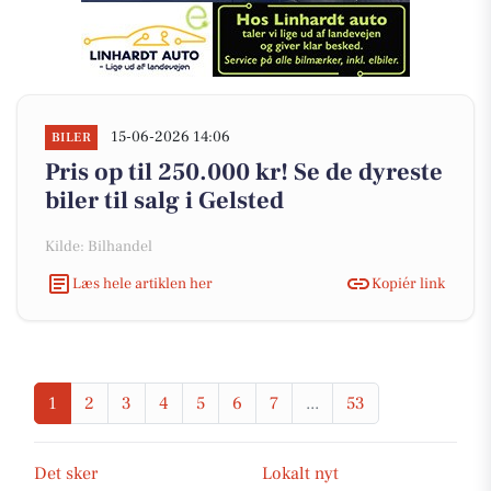
15-06-2026 14:06
BILER
Pris op til 250.000 kr! Se de dyreste
biler til salg i Gelsted
Kilde: Bilhandel
Læs hele artiklen her
Kopiér link
1
2
3
4
5
6
7
...
53
Det sker
Lokalt nyt