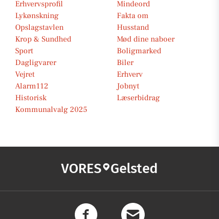
Erhvervsprofil
Mindeord
Lykønskning
Fakta om
Opslagstavlen
Husstand
Krop & Sundhed
Mød dine naboer
Sport
Boligmarked
Dagligvarer
Biler
Vejret
Erhverv
Alarm112
Jobnyt
Historisk
Læserbidrag
Kommunalvalg 2025
VORES
Gelsted