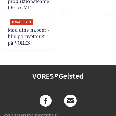
produktionsteame
t hos GMF
LOKALT NYT
Mød dine naboer -
bliv portrætteret
på VORES
VORES
Gelsted