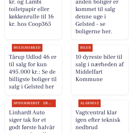
kr. og Lambi
anden boliger er
toiletpapir eller
kommet til salg
køkkenrulle til 16
denne uge i
kr. hos Coop365
Gelsted - se
boligerne her.
BOLIGMARKED
BILER
Tårup Udlod 46 er
10 dyreste biler til
til salg for kun
salg i nærheden af
495.000 kr.: Se de
Middelfart
billigste boliger til
Kommune
salg i Gelsted her
SPONSORERET
ERHVERV
ALARM112
Linhardt Auto
Vagtcentral klar
siger tak for et
igen efter teknisk
godt første halvår
nedbrud