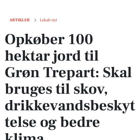
Opkøber 100 hektar jord til Grøn Trepart: Skal bruges til skov, drikk
ARTIKLER
Lokalt nyt
Opkøber 100
hektar jord til
Grøn Trepart: Skal
bruges til skov,
drikkevandsbeskyt
telse og bedre
klima