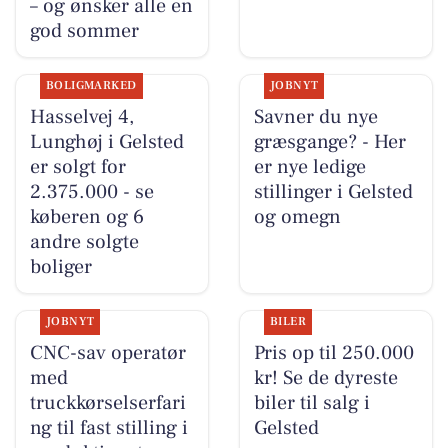
– og ønsker alle en
god sommer
BOLIGMARKED
JOBNYT
Hasselvej 4,
Savner du nye
Lunghøj i Gelsted
græsgange? - Her
er solgt for
er nye ledige
2.375.000 - se
stillinger i Gelsted
køberen og 6
og omegn
andre solgte
boliger
JOBNYT
BILER
CNC-sav operatør
Pris op til 250.000
med
kr! Se de dyreste
truckkørselserfari
biler til salg i
ng til fast stilling i
Gelsted