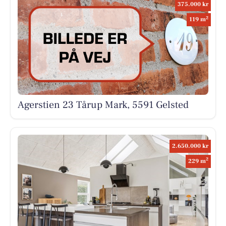
375.000 kr
2
119 m
Agerstien 23 Tårup Mark, 5591 Gelsted
2.650.000 kr
2
229 m