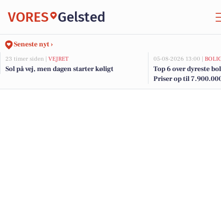
VORES
Gelsted
Seneste nyt ›
23 timer siden |
VEJRET
05-08-2026 13:00 |
BOLI
Sol på vej, men dagen starter køligt
Top 6 over dyreste boli
Priser op til 7.900.00