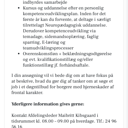
indbyrdes samarbejde
Kursus og uddannelse efter en personlig
kompetenceudviklingsplan. Inden for det
første år kan du forvente, at deltage i særligt
tilrettelagt Neuropædagogisk uddannelse.
Derudover kompetenceudvikling via
temadage, sidemandsoplæring, faglig
sparring, E-læring og
teamudviklingsprocesser
Overenskomstløn + beklædningsgodtgørelse
og evt. kvalifikationstillæg og/eller
funktionstillæg jf. forhåndsaftale.
I din ansøgning vil vi bede dig om at have fokus på
at beskrive, hvad du gør dig af tanker om at søge et
job i et døgntilbud for borgere med hjerneskader af
frontal karakter.
Yderligere information gives gerne:
Kontakt Afdelingsleder Maibritt Kibsgaard i
tidsrummet kl. 08.00 – 09.00 på hverdage. Tlf.: 24 96
56 16