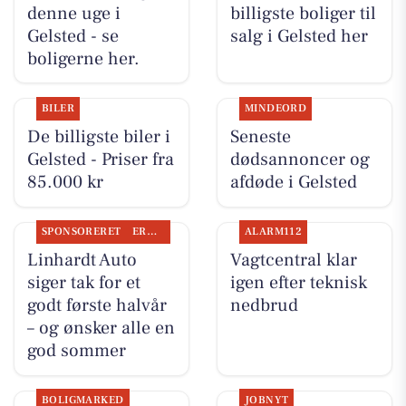
denne uge i
billigste boliger til
Gelsted - se
salg i Gelsted her
boligerne her.
BILER
MINDEORD
De billigste biler i
Seneste
Gelsted - Priser fra
dødsannoncer og
85.000 kr
afdøde i Gelsted
SPONSORERET
ERHVERV
ALARM112
Linhardt Auto
Vagtcentral klar
siger tak for et
igen efter teknisk
godt første halvår
nedbrud
– og ønsker alle en
god sommer
BOLIGMARKED
JOBNYT