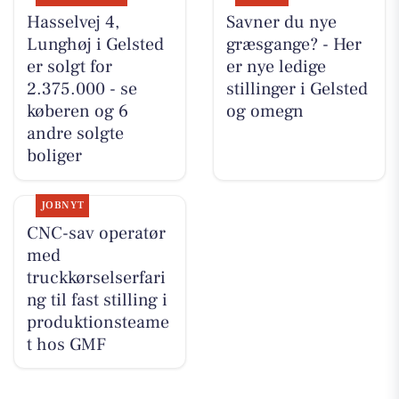
Hasselvej 4,
Savner du nye
Lunghøj i Gelsted
græsgange? - Her
er solgt for
er nye ledige
2.375.000 - se
stillinger i Gelsted
køberen og 6
og omegn
andre solgte
boliger
JOBNYT
CNC-sav operatør
med
truckkørselserfari
ng til fast stilling i
produktionsteame
t hos GMF