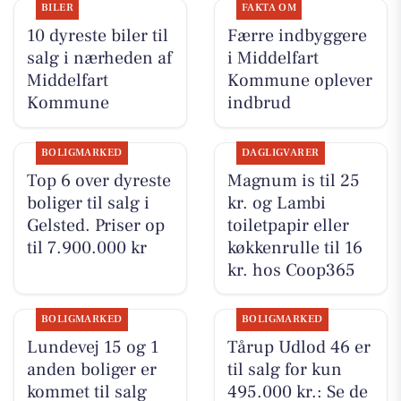
BILER
FAKTA OM
10 dyreste biler til
Færre indbyggere
salg i nærheden af
i Middelfart
Middelfart
Kommune oplever
Kommune
indbrud
BOLIGMARKED
DAGLIGVARER
Top 6 over dyreste
Magnum is til 25
boliger til salg i
kr. og Lambi
Gelsted. Priser op
toiletpapir eller
til 7.900.000 kr
køkkenrulle til 16
kr. hos Coop365
BOLIGMARKED
BOLIGMARKED
Lundevej 15 og 1
Tårup Udlod 46 er
anden boliger er
til salg for kun
kommet til salg
495.000 kr.: Se de