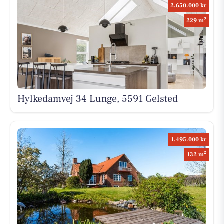
2.650.000 kr
2
229 m
Hylkedamvej 34 Lunge, 5591 Gelsted
1.495.000 kr
2
132 m