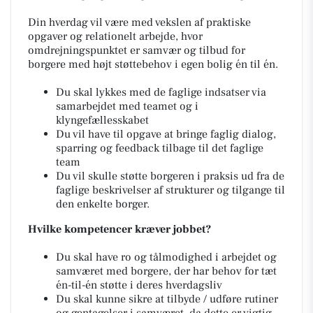
Din hverdag vil være med vekslen af praktiske
opgaver og relationelt arbejde, hvor
omdrejningspunktet er samvær og tilbud for
borgere med højt støttebehov i egen bolig én til én.
Du skal lykkes med de faglige indsatser via
samarbejdet med teamet og i
klyngefællesskabet
Du vil have til opgave at bringe faglig dialog,
sparring og feedback tilbage til det faglige
team
Du vil skulle støtte borgeren i praksis ud fra de
faglige beskrivelser af strukturer og tilgange til
den enkelte borger.
Hvilke kompetencer kræver jobbet?
Du skal have ro og tålmodighed i arbejdet og
samværet med borgere, der har behov for tæt
én-til-én støtte i deres hverdagsliv
Du skal kunne sikre at tilbyde / udføre rutiner
og gentagelser i samværet, da dette er vigtig