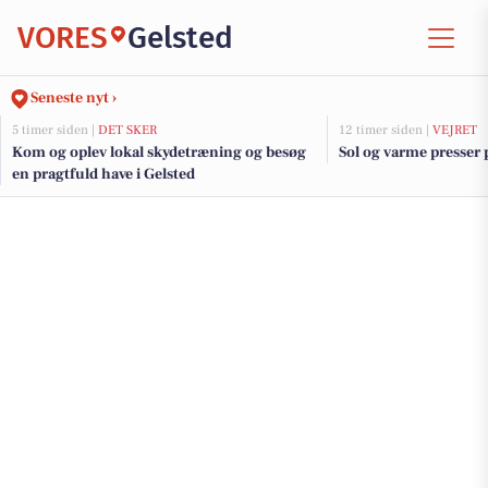
VORES
Gelsted
Seneste nyt ›
5 timer siden |
DET SKER
12 timer siden |
VEJRET
Kom og oplev lokal skydetræning og besøg
Sol og varme presser 
en pragtfuld have i Gelsted