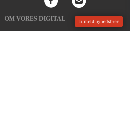
OM VORES DIGITAL
Tilmeld nyhedsbrev
Om os
For annoncører
Vilkår og Privatlivspolitik
Kontakt VORES Digital
Administrer samtykke
GENVEJE
Seneste nyt fra Gelsted
Vores lokale erhverv
Kalenderen for Gelsted