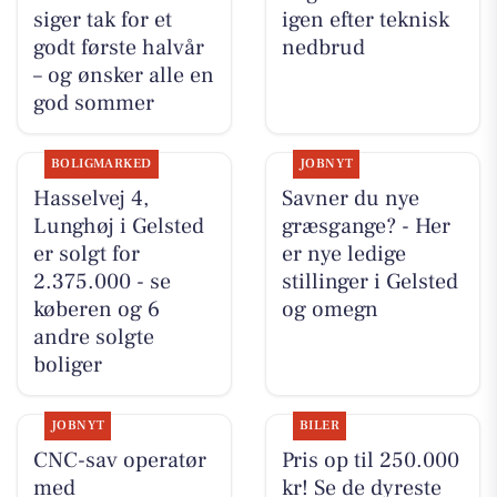
siger tak for et
igen efter teknisk
godt første halvår
nedbrud
– og ønsker alle en
god sommer
BOLIGMARKED
JOBNYT
Hasselvej 4,
Savner du nye
Lunghøj i Gelsted
græsgange? - Her
er solgt for
er nye ledige
2.375.000 - se
stillinger i Gelsted
køberen og 6
og omegn
andre solgte
boliger
JOBNYT
BILER
CNC-sav operatør
Pris op til 250.000
med
kr! Se de dyreste