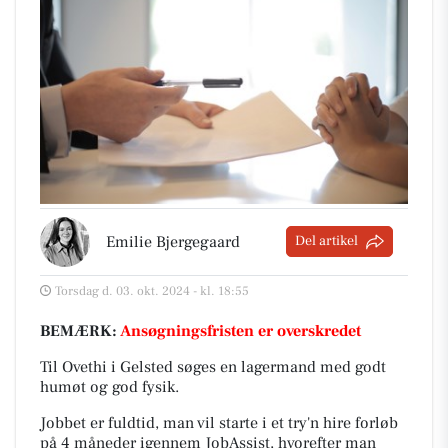
Emilie Bjergegaard
Del artikel
Torsdag d. 03. okt. 2024 - kl. 18:55
BEMÆRK:
Ansøgningsfristen er overskredet
Til Ovethi i Gelsted søges en lagermand med godt
humøt og god fysik.
Jobbet er fuldtid, man vil starte i et try'n hire forløb
på 4 måneder igennem JobAssist, hvorefter man