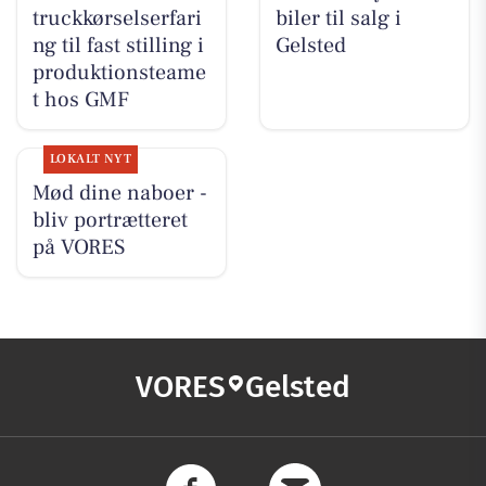
truckkørselserfari
biler til salg i
ng til fast stilling i
Gelsted
produktionsteame
t hos GMF
LOKALT NYT
Mød dine naboer -
bliv portrætteret
på VORES
VORES
Gelsted