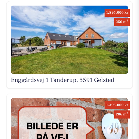
1.895.000 kr
2
250 m
Enggårdsvej 1 Tanderup, 5591 Gelsted
1.395.000 kr
2
206 m