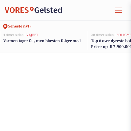
VORES
Gelsted
Seneste nyt ›
4 timer siden |
VEJRET
20 timer siden |
BOLIGM
Varmen tager fat, men blæsten følger med
Top 6 over dyreste boli
Priser op til 7.900.00