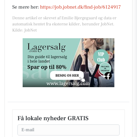
Se mere her:
https://job.jobnet.dk/find-job/6124917
Denne artikel er skrevet af Emilie Bjergegaard og data er
automatisk hentet fra eksterne kilder, herunder JobNet.
Kilde: JobNet
Få lokale nyheder GRATIS
Email