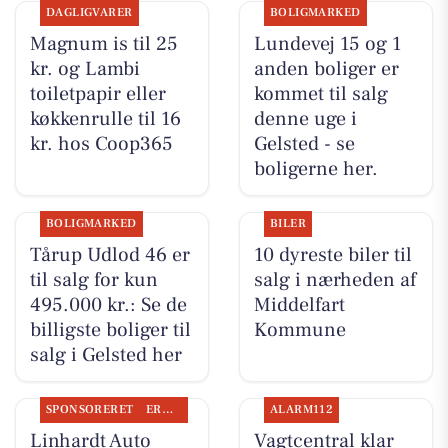
DAGLIGVARER
BOLIGMARKED
Magnum is til 25
Lundevej 15 og 1
kr. og Lambi
anden boliger er
toiletpapir eller
kommet til salg
køkkenrulle til 16
denne uge i
kr. hos Coop365
Gelsted - se
boligerne her.
BOLIGMARKED
BILER
Tårup Udlod 46 er
10 dyreste biler til
til salg for kun
salg i nærheden af
495.000 kr.: Se de
Middelfart
billigste boliger til
Kommune
salg i Gelsted her
SPONSORERET
ERHVERV
ALARM112
Linhardt Auto
Vagtcentral klar