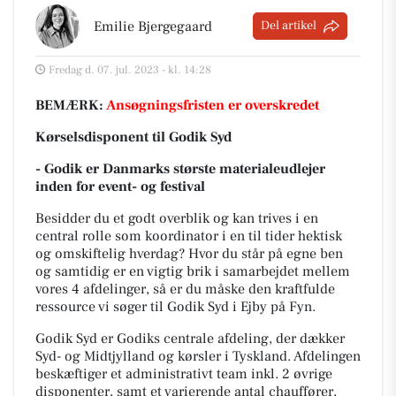
Emilie Bjergegaard
Del artikel
Fredag d. 07. jul. 2023 - kl. 14:28
BEMÆRK:
Ansøgningsfristen er overskredet
Kørselsdisponent til Godik Syd
- Godik er Danmarks største materialeudlejer
inden for event- og festival
Besidder du et godt overblik og kan trives i en
central rolle som koordinator i en til tider hektisk
og omskiftelig hverdag? Hvor du står på egne ben
og samtidig er en vigtig brik i samarbejdet mellem
vores 4 afdelinger, så er du måske den kraftfulde
ressource vi søger til Godik Syd i Ejby på Fyn.
Godik Syd er Godiks centrale afdeling, der dækker
Syd- og Midtjylland og kørsler i Tyskland. Afdelingen
beskæftiger et administrativt team inkl. 2 øvrige
disponenter, samt et varierende antal chauffører,