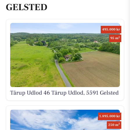
GELSTED
495.000 kr
2
95 m
Tårup Udlod 46 Tårup Udlod, 5591 Gelsted
1.895.000 kr
2
250 m