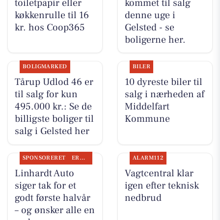
toiletpapir eller
kommet til salg
køkkenrulle til 16
denne uge i
kr. hos Coop365
Gelsted - se
boligerne her.
BOLIGMARKED
BILER
Tårup Udlod 46 er
10 dyreste biler til
til salg for kun
salg i nærheden af
495.000 kr.: Se de
Middelfart
billigste boliger til
Kommune
salg i Gelsted her
SPONSORERET
ERHVERV
ALARM112
Linhardt Auto
Vagtcentral klar
siger tak for et
igen efter teknisk
godt første halvår
nedbrud
– og ønsker alle en