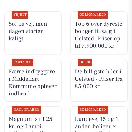
VEJRET
BOLIGMARKED
Sol på vej, men
Top 6 over dyreste
dagen starter
boliger til salg i
køligt
Gelsted. Priser op
til 7.900.000 kr
FAKTA OM
BILER
Færre indbyggere
De billigste biler i
i Middelfart
Gelsted - Priser fra
Kommune oplever
85.000 kr
indbrud
DAGLIGVARER
BOLIGMARKED
Magnum is til 25
Lundevej 15 og 1
kr. og Lambi
anden boliger er