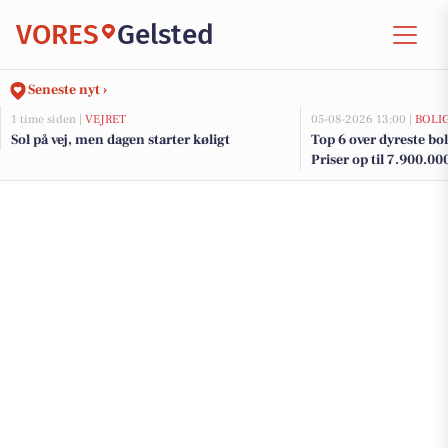
VORES
Gelsted
Seneste nyt ›
1 time siden |
VEJRET
05-08-2026 13:00 |
BOLI
Sol på vej, men dagen starter køligt
Top 6 over dyreste boli
Priser op til 7.900.00