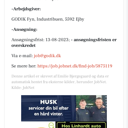
-Arbejdsgiver:
GODIK Fyn, Industribuen, 5592 Ejby
-Ansøgning:
Ansøgningsfrist: 13-08-2023;
- ansøgningsfristen er
overskredet
Via e-mail:
job@godik.dk
Se mere her:
https://job.jobnet.dk/find-job/5875119
Denne artikel er skrevet af Emilie Bjergegaard og data er
automatisk hentet fra eksterne kilder, herunder JobNet.
Kilde: JobNet