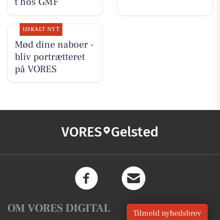
t hos GMF
LOKALT NYT
Mød dine naboer -
bliv portrætteret
på VORES
VORES
Gelsted
OM VORES DIGITAL
Tilmeld nyhedsbrev