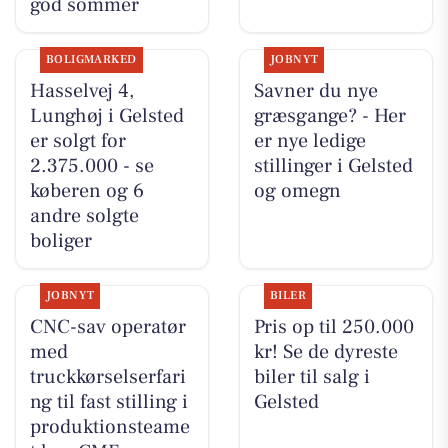
god sommer
BOLIGMARKED
JOBNYT
Hasselvej 4,
Savner du nye
Lunghøj i Gelsted
græsgange? - Her
er solgt for
er nye ledige
2.375.000 - se
stillinger i Gelsted
køberen og 6
og omegn
andre solgte
boliger
JOBNYT
BILER
CNC-sav operatør
Pris op til 250.000
med
kr! Se de dyreste
truckkørselserfari
biler til salg i
ng til fast stilling i
Gelsted
produktionsteame