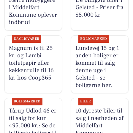
Færre indbyggere
De billigste biler i
i Middelfart
Gelsted - Priser fra
Kommune oplever
85.000 kr
indbrud
DAGLIGVARER
BOLIGMARKED
Magnum is til 25
Lundevej 15 og 1
kr. og Lambi
anden boliger er
toiletpapir eller
kommet til salg
køkkenrulle til 16
denne uge i
kr. hos Coop365
Gelsted - se
boligerne her.
BOLIGMARKED
BILER
Tårup Udlod 46 er
10 dyreste biler til
til salg for kun
salg i nærheden af
495.000 kr.: Se de
Middelfart
billigste boliger til
Kommune