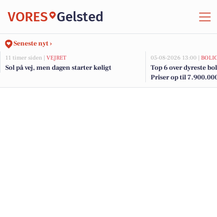
VORES
Gelsted
Seneste nyt ›
11 timer siden |
VEJRET
05-08-2026 13:00 |
BOLI
Sol på vej, men dagen starter køligt
Top 6 over dyreste boli
Priser op til 7.900.00