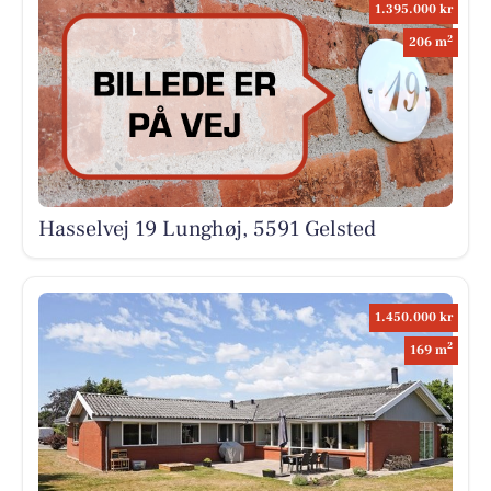
1.395.000 kr
2
206 m
Hasselvej 19 Lunghøj, 5591 Gelsted
1.450.000 kr
2
169 m