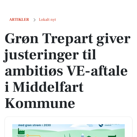
Grøn Trepart giver justeringer til ambitiøs VE-aftale i Middelfart K
ARTIKLER
Lokalt nyt
Grøn Trepart giver
justeringer til
ambitiøs VE-aftale
i Middelfart
Kommune