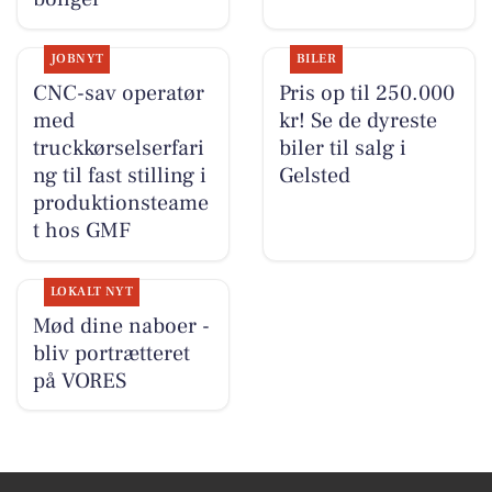
JOBNYT
BILER
CNC-sav operatør
Pris op til 250.000
med
kr! Se de dyreste
truckkørselserfari
biler til salg i
ng til fast stilling i
Gelsted
produktionsteame
t hos GMF
LOKALT NYT
Mød dine naboer -
bliv portrætteret
på VORES