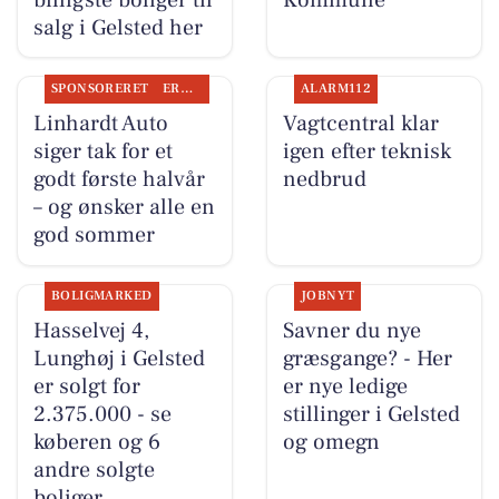
salg i Gelsted her
SPONSORERET
ERHVERV
ALARM112
Linhardt Auto
Vagtcentral klar
siger tak for et
igen efter teknisk
godt første halvår
nedbrud
– og ønsker alle en
god sommer
BOLIGMARKED
JOBNYT
Hasselvej 4,
Savner du nye
Lunghøj i Gelsted
græsgange? - Her
er solgt for
er nye ledige
2.375.000 - se
stillinger i Gelsted
køberen og 6
og omegn
andre solgte
boliger