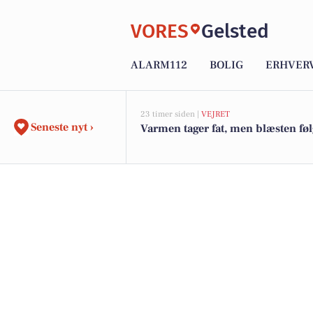
VORES
Gelsted
ALARM112
BOLIG
ERHVER
23 timer siden |
VEJRET
Seneste nyt ›
Varmen tager fat, men blæsten fø