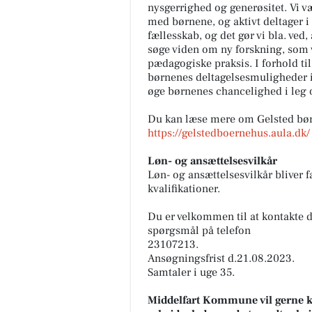
nysgerrighed og generøsitet. Vi v
med børnene, og aktivt deltager i l
fællesskab, og det gør vi bla. ved
søge viden om ny forskning, som v
pædagogiske praksis. I forhold til
børnenes deltagelsesmuligheder i d
øge børnenes chancelighed i leg o
Du kan læse mere om Gelsted bø
https://gelstedboernehus.aula.dk/
Løn- og ansættelsesvilkår
Løn- og ansættelsesvilkår bliver 
kvalifikationer.
Du er velkommen til at kontakte d
spørgsmål på telefon
23107213.
Ansøgningsfrist d.21.08.2023.
Samtaler i uge 35.
Middelfart Kommune vil gerne ken