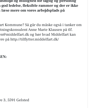
dsmiljø og mulighed for faglig og personlig
å god ledelse, fleksible rammer og der er ikke
an læse mere om vores arbejdsplads på
lfart Kommune? Så går du måske også i tanker om
sætningskonsulent Anne Marie Klausen på tlf.
en@middelfart.dk og hør hvad Middelfart kan
e på http://tilflytter.middelfart.dk/
EN:
 3, 5591 Gelsted