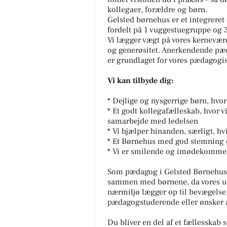
kollegaer, forældre og børn.
Gelsted børnehus er et integreret
fordelt på 1 vuggestuegruppe og 
Vi lægger vægt på vores kerneværd
og generøsitet. Anerkendende pæ
er grundlaget for vores pædagogi
Vi kan tilbyde dig:
* Dejlige og nysgerrige børn, hvor
* Et godt kollegafælleskab, hvor v
samarbejde med ledelsen
* Vi hjælper hinanden, særligt, hv
* Et Børnehus med god stemning
* Vi er smilende og imødekommend
Som pædagog i Gelsted Børnehus f
sammen med børnene, da vores udel
nærmiljø lægger op til bevægelse. 
pædagogstuderende eller ønsker at
Du bliver en del af et fællesskab