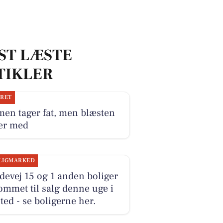
ST LÆSTE
TIKLER
JRET
en tager fat, men blæsten
ger med
LIGMARKED
evej 15 og 1 anden boliger
ommet til salg denne uge i
ted - se boligerne her.