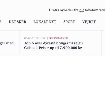
Gratis nyheder fra
dit
lokalområde
V
DET SKER
LOKALT NYT
SPORT
VEJRET
05-08-2026 13:00 |
BOLIGMARKED
lger med
Top 6 over dyreste boliger til salg i
Gelsted. Priser op til 7.900.000 kr