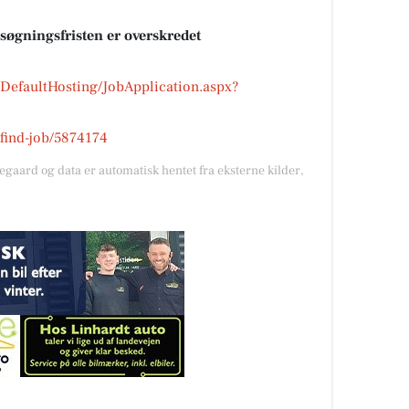
nsøgningsfristen er overskredet
s/DefaultHosting/JobApplication.aspx?
k/find-job/5874174
gegaard og data er automatisk hentet fra eksterne kilder,