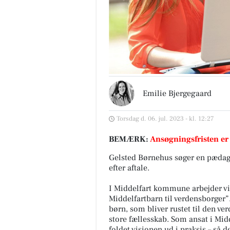
Emilie Bjergegaard
Torsdag d. 06. jul. 2023 - kl. 12:27
BEMÆRK:
Ansøgningsfristen er
Gelsted Børnehus søger en pædago
efter aftale.
I Middelfart kommune arbejder vi 
Middelfartbarn til verdensborger”.
børn, som bliver rustet til den ver
store fællesskab. Som ansat i Mid
foldet visionen ud i praksis – så 