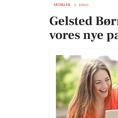
Gelsted Børnehus, er du vores nye pæ
ARTIKLER
Jobnyt
Gelsted Bør
vores nye 