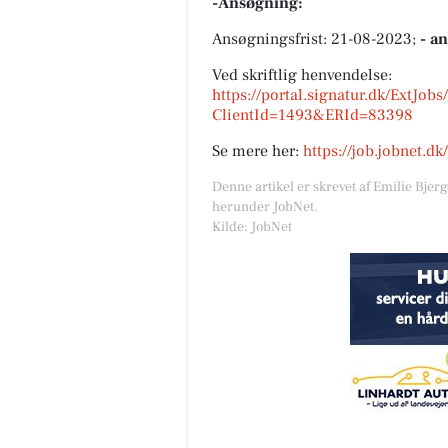
-Ansøgning:
Ansøgningsfrist: 21-08-2023;
- a
Ved skriftlig henvendelse:
https://portal.signatur.dk/ExtJob
ClientId=1493&ERId=83398
Se mere her:
https://job.jobnet.d
Denne artikel er skrevet af Emilie Bjer
herunder JobNet.
Kilde: JobNet