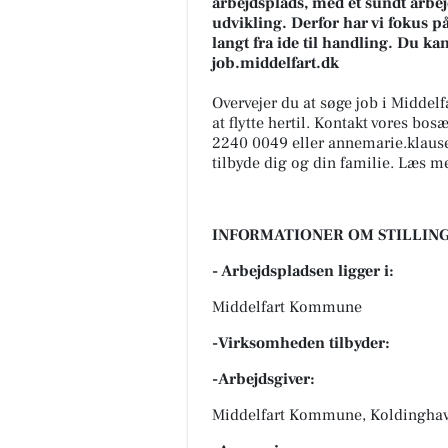
arbejdsplads, med et sundt arbej
udvikling. Derfor har vi fokus p
langt fra ide til handling. Du k
job.middelfart.dk
Overvejer du at søge job i Midde
at flytte hertil. Kontakt vores bo
2240 0049 eller annemarie.klaus
tilbyde dig og din familie. Læs mer
INFORMATIONER OM STILLING
- Arbejdspladsen ligger i:
Middelfart Kommune
-Virksomheden tilbyder:
-Arbejdsgiver:
Middelfart Kommune, Koldinghave