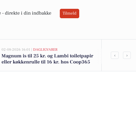
 -
direkte i din indbakke
Tilmeld
02-08-2026 16:01 |
DAGLIGVARER
02-08-2026 13:0
‹
›
Magnum is til 25 kr. og Lambi toiletpapir
Lundevej 15 
eller køkkenrulle til 16 kr. hos Coop365
kommet til s
boligerne he