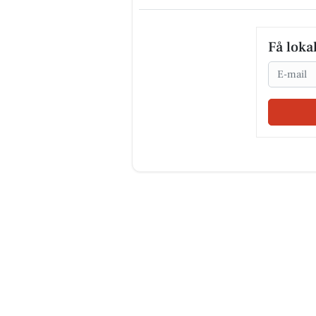
Få loka
Email