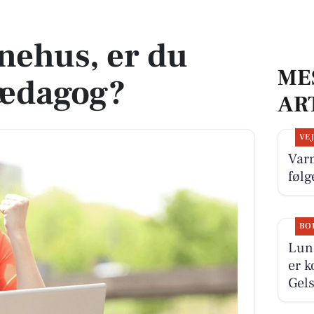
dagog?
nehus, er du
ME
pædagog?
AR
VE
Varm
føl
BO
Lund
er k
Gels