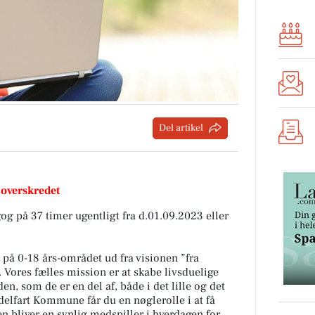
Del artikel
 overskredet
g på 37 timer ugentligt fra d.01.09.2023 eller
på 0-18 års-området ud fra visionen ”fra
 Vores fælles mission er at skabe livsduelige
den, som de er en del af, både i det lille og det
delfart Kommune får du en nøglerolle i at få
den bliver en synlig medspiller i hverdagen for