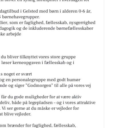
 dagtilbud i Gelsted med børn i alderen 0-6 år,
3 børnehavegrupper.
ier, som er faglighed, fællesskab, nysgerrighed
dagogik og de inkluderende børnefællesskaber
ske arbejde
 du bliver tilknyttet vores store gruppe
i løser kerneopgaven i fællesskab og i
is noget er svært
 og en personalegruppe med godt humør
e og siger ”Godmorgen” til alle på vores vej
år du gode muligheder for at være aktiv
iv, både på legepladsen – og i vores attraktive
Vi ser gerne at du måske er vejleder for
 blive vejleder.
 som brænder for faglighed, fællesskab,