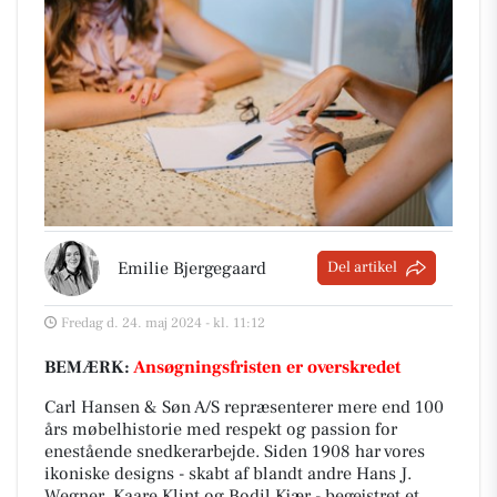
Emilie Bjergegaard
Del artikel
Fredag d. 24. maj 2024 - kl. 11:12
BEMÆRK:
Ansøgningsfristen er overskredet
Carl Hansen & Søn A/S repræsenterer mere end 100
års møbelhistorie med respekt og passion for
enestående snedkerarbejde. Siden 1908 har vores
ikoniske designs - skabt af blandt andre Hans J.
Wegner, Kaare Klint og Bodil Kjær - begejstret et