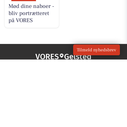
Mød dine naboer -
bliv portrætteret
på VORES
Tilmeld nyhedsbrev
VORES
Gelsted
OM VORES DIGITAL
Om os
For annoncører