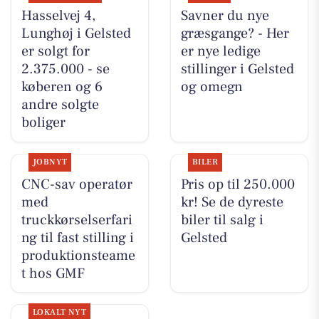
Hasselvej 4,
Savner du nye
Lunghøj i Gelsted
græsgange? - Her
er solgt for
er nye ledige
2.375.000 - se
stillinger i Gelsted
køberen og 6
og omegn
andre solgte
boliger
JOBNYT
BILER
CNC-sav operatør
Pris op til 250.000
med
kr! Se de dyreste
truckkørselserfari
biler til salg i
ng til fast stilling i
Gelsted
produktionsteame
t hos GMF
LOKALT NYT