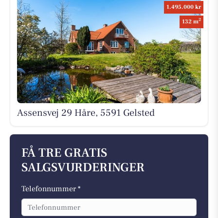
1.495.000 kr
2
132 m
Assensvej 29 Håre, 5591 Gelsted
FÅ TRE GRATIS
SALGSVURDERINGER
Telefonnummer *