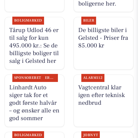
boligerne her.
BOLIGMARKED
BILER
Tårup Udlod 46 er
De billigste biler i
til salg for kun
Gelsted - Priser fra
495.000 kr.: Se de
85.000 kr
billigste boliger til
salg i Gelsted her
SPONSORERET
ERHVERV
ALARM112
Linhardt Auto
Vagtcentral klar
siger tak for et
igen efter teknisk
godt første halvår
nedbrud
– og ønsker alle en
god sommer
BOLIGMARKED
JOBNYT