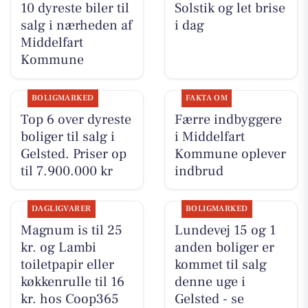
10 dyreste biler til
Solstik og let brise
salg i nærheden af
i dag
Middelfart
Kommune
BOLIGMARKED
FAKTA OM
Top 6 over dyreste
Færre indbyggere
boliger til salg i
i Middelfart
Gelsted. Priser op
Kommune oplever
til 7.900.000 kr
indbrud
DAGLIGVARER
BOLIGMARKED
Magnum is til 25
Lundevej 15 og 1
kr. og Lambi
anden boliger er
toiletpapir eller
kommet til salg
køkkenrulle til 16
denne uge i
kr. hos Coop365
Gelsted - se