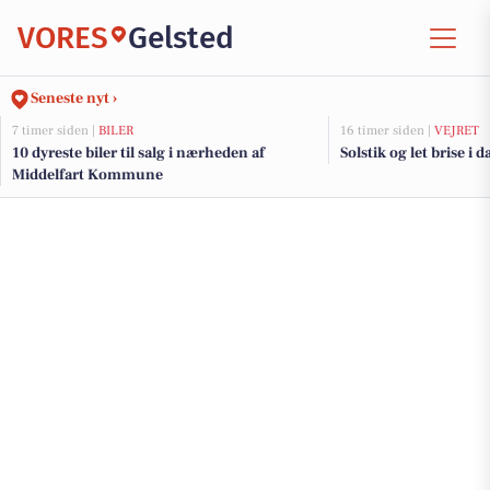
VORES
Gelsted
Seneste nyt ›
7 timer siden |
BILER
16 timer siden |
VEJRET
10 dyreste biler til salg i nærheden af
Solstik og let brise i d
Middelfart Kommune