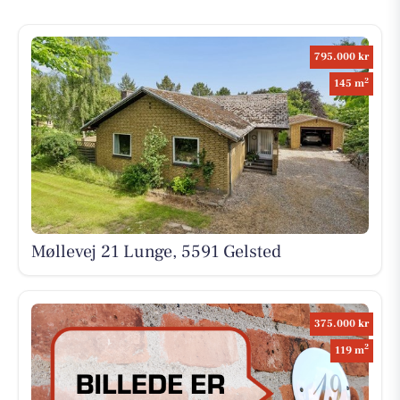
795.000 kr
2
145 m
Møllevej 21 Lunge, 5591 Gelsted
375.000 kr
2
119 m