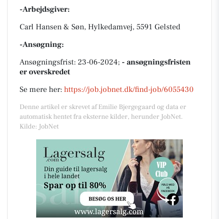
-Arbejdsgiver:
Carl Hansen & Søn, Hylkedamvej, 5591 Gelsted
-Ansøgning:
Ansøgningsfrist: 23-06-2024;
- ansøgningsfristen
er overskredet
Se mere her:
https://job.jobnet.dk/find-job/6055430
Denne artikel er skrevet af Emilie Bjergegaard og data er
automatisk hentet fra eksterne kilder, herunder JobNet.
Kilde: JobNet