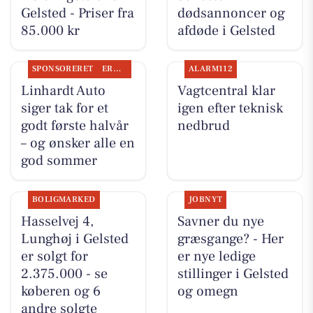
Gelsted - Priser fra
dødsannoncer og
85.000 kr
afdøde i Gelsted
SPONSORERET
ERHVERV
ALARM112
Linhardt Auto
Vagtcentral klar
siger tak for et
igen efter teknisk
godt første halvår
nedbrud
– og ønsker alle en
god sommer
BOLIGMARKED
JOBNYT
Hasselvej 4,
Savner du nye
Lunghøj i Gelsted
græsgange? - Her
er solgt for
er nye ledige
2.375.000 - se
stillinger i Gelsted
køberen og 6
og omegn
andre solgte