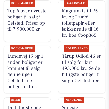
BOLIGMARKED
DAGLIGVARER
Top 6 over dyreste
Magnum is til 25
boliger til salg i
kr. og Lambi
Gelsted. Priser op
toiletpapir eller
til 7.900.000 kr
køkkenrulle til 16
kr. hos Coop365
BOLIGMARKED
BOLIGMARKED
Lundevej 15 og 1
Tårup Udlod 46 er
anden boliger er
til salg for kun
kommet til salg
495.000 kr.: Se de
denne uge i
billigste boliger til
Gelsted - se
salg i Gelsted her
boligerne her.
BILER
MINDEORD
De billigste biler i
Seneste