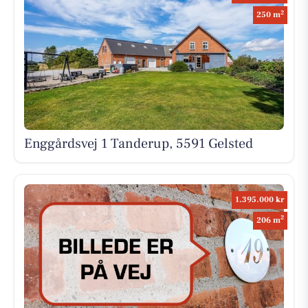
2
250 m
Enggårdsvej 1 Tanderup, 5591 Gelsted
1.395.000 kr
2
206 m