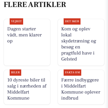
FLERE ARTIKLER
VEJRET
DET SKER
Dagen starter
Kom og oplev
vådt, men klarer
lokal
op
skydetræning og
besøg en
pragtfuld have i
Gelsted
BILER
FAKTA OM
10 dyreste biler til
Færre indbyggere
salg i nærheden af
i Middelfart
Middelfart
Kommune oplever
Kommune
indbrud