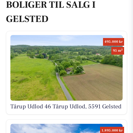
BOLIGER TIL SALG I
GELSTED
495.000 kr
2
95 m
Tårup Udlod 46 Tårup Udlod, 5591 Gelsted
1.895.000 kr