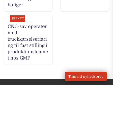
boliger
JOBNYT
CNC-sav operatør
med
truckkørselserfari
ng til fast stilling i
produktionsteame
t hos GMF
Tilmeld nyhedsbrev
VORES
Gelsted