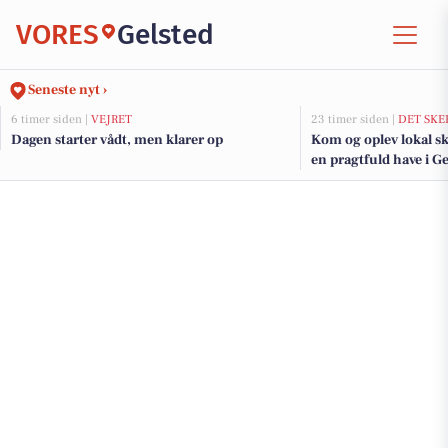
VORES
Gelsted
Seneste nyt ›
6 timer siden |
VEJRET
23 timer siden |
DET SKE
Dagen starter vådt, men klarer op
Kom og oplev lokal s
en pragtfuld have i Ge