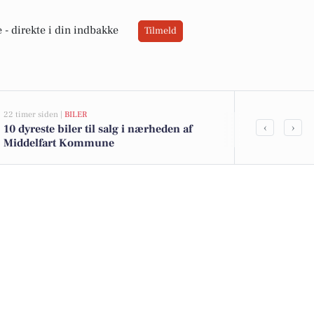
 -
direkte i din indbakke
Tilmeld
22 timer siden |
BILER
05-08-2026 13:00
‹
›
10 dyreste biler til salg i nærheden af
Top 6 over dy
Middelfart Kommune
Gelsted. Pris