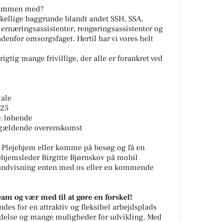
 sammen med?
kellige baggrunde blandt andet SSH, SSA,
, ernæringsassistenter, rengøringsassistenter og
enfor omsorgsfaget. Hertil har vi vores helt
igtig mange frivillige, der alle er forankret ved
tale
025
: løbende
r gældende overenskomst
 Plejehjem eller komme på besøg og få en
ehjemsleder Birgitte Bjørnskov på mobil
 rundvisning enten med os eller en kommende
eam og vær med til at gøre en forskel!
es for en attraktiv og fleksibel arbejdsplads
edelse og mange muligheder for udvikling. Med