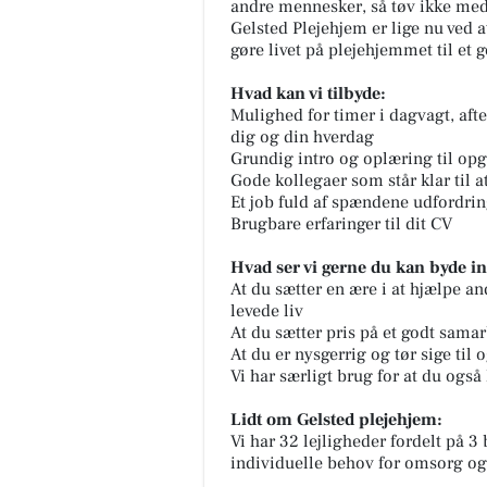
andre mennesker, så tøv ikke med
Gelsted Plejehjem er lige nu ved a
gøre livet på plejehjemmet til et g
Hvad kan vi tilbyde:
Mulighed for timer i dagvagt, aft
dig og din hverdag
Grundig intro og oplæring til opg
Gode kollegaer som står klar til a
Et job fuld af spændene udfordrin
Brugbare erfaringer til dit CV
Hvad ser vi gerne du kan byde i
At du sætter en ære i at hjælpe a
levede liv
At du sætter pris på et godt samar
At du er nysgerrig og tør sige til o
Vi har særligt brug for at du også
Lidt om Gelsted plejehjem:
Vi har 32 lejligheder fordelt på 3
individuelle behov for omsorg og 