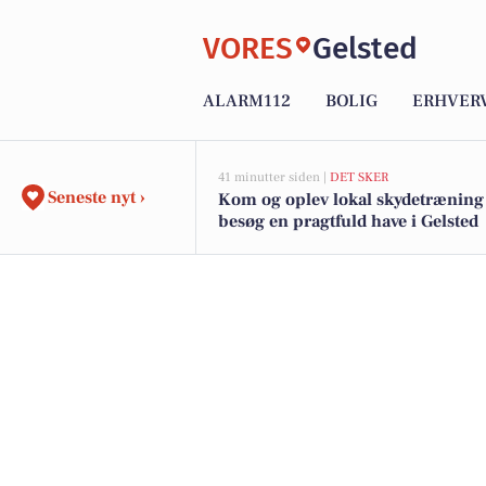
VORES
Gelsted
ALARM112
BOLIG
ERHVER
41 minutter siden |
DET SKER
Seneste nyt ›
Kom og oplev lokal skydetræning
besøg en pragtfuld have i Gelsted