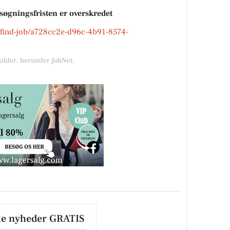
nsøgningsfristen er overskredet
k/find-job/a728cc2e-d96c-4b91-8574-
kilder, herunder JobNet.
le nyheder GRATIS