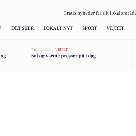
Gratis nyheder fra
dit
lokalområde
V
DET SKER
LOKALT NYT
SPORT
VEJRET
7 timer siden |
VEJRET
 og
Sol og varme presser på i dag