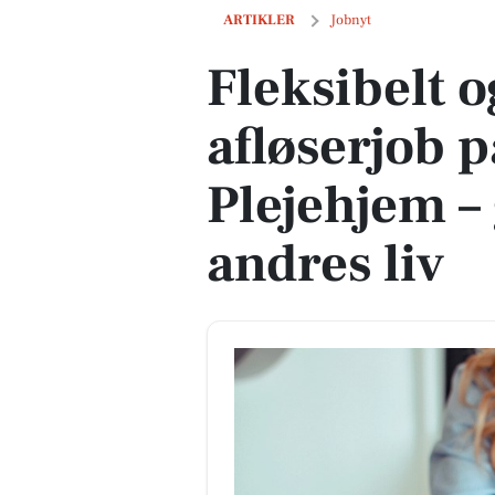
Fleksibelt og meningsfuldt afløserjob p
ARTIKLER
Jobnyt
Fleksibelt 
afløserjob p
Plejehjem – 
andres liv