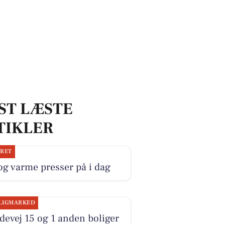
ST LÆSTE
TIKLER
JRET
og varme presser på i dag
LIGMARKED
evej 15 og 1 anden boliger