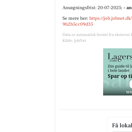
Ansøgningsfrist: 20-07-2025;
- a
Se mere her:
https://job.jobnet.d
9b2b5cc09d35
Data er automatisk hentet fra eksterne 
Kilde: JobNet
Få loka