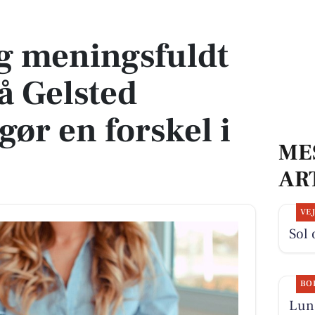
å Gelsted Plejehjem – gør en forskel i andres liv
og meningsfuldt
å Gelsted
gør en forskel i
ME
AR
VE
Sol 
BO
Lund