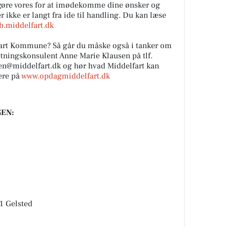
vi gøre vores for at imødekomme dine ønsker og
 ikke er langt fra ide til handling. Du kan læse
b.middelfart.dk
lfart Kommune? Så går du måske også i tanker om
sætningskonsulent Anne Marie Klausen på tlf.
en@middelfart.dk
og hør hvad Middelfart kan
ere på
www.opdagmiddelfart.dk
EN:
91 Gelsted