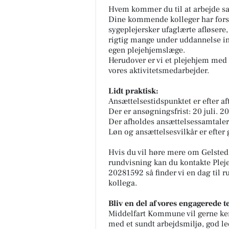
Hvem kommer du til at arbejde
Dine kommende kolleger har fors
sygeplejersker ufaglærte afløsere
rigtig mange under uddannelse ind
egen plejehjemslæge.
Herudover er vi et plejehjem med r
vores aktivitetsmedarbejder.
Lidt praktisk:
Ansættelsestidspunktet er efter af
Der er ansøgningsfrist: 20 juli. 2
Der afholdes ansættelsessamtaler
Løn og ansættelsesvilkår er efte
Hvis du vil høre mere om Gelsted
rundvisning kan du kontakte Plej
20281592 så finder vi en dag til
kollega.
Bliv en del af vores engagerede t
Middelfart Kommune vil gerne kend
med et sundt arbejdsmiljø, god l