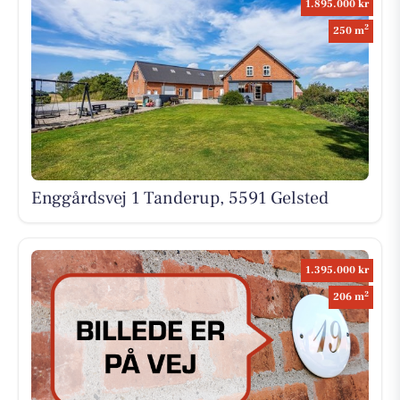
1.895.000 kr
2
250 m
Enggårdsvej 1 Tanderup, 5591 Gelsted
1.395.000 kr
2
206 m