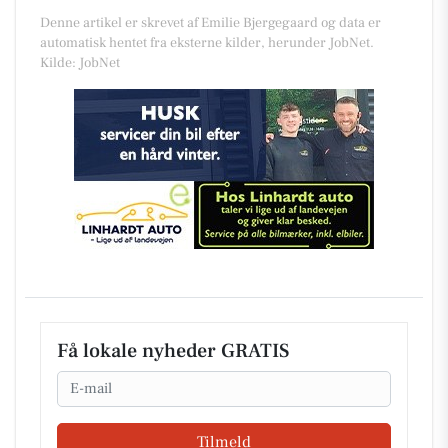
Denne artikel er skrevet af Emilie Bjergegaard og data er
automatisk hentet fra eksterne kilder, herunder JobNet.
Kilde: JobNet
Få lokale nyheder GRATIS
Email
Tilmeld