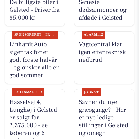
De billigste biler i
Seneste
Gelsted - Priser fra
dødsannoncer og
85.000 kr
afdøde i Gelsted
SPONSORERET
ERHVERV
ALARM112
Linhardt Auto
Vagtcentral klar
siger tak for et
igen efter teknisk
godt første halvår
nedbrud
– og ønsker alle en
god sommer
BOLIGMARKED
JOBNYT
Hasselvej 4,
Savner du nye
Lunghøj i Gelsted
græsgange? - Her
er solgt for
er nye ledige
2.375.000 - se
stillinger i Gelsted
køberen og 6
og omegn