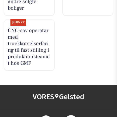
andre solgte
boliger
JOBNYT
CNC-sav operatør
med
truckkørselserfari
ng til fast stilling i
produktionsteame
t hos GMF
VORES
Gelsted