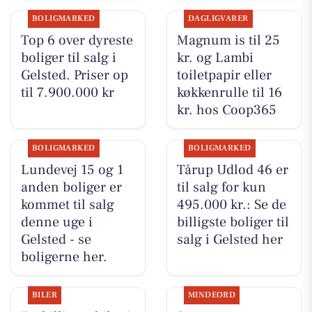
BOLIGMARKED
DAGLIGVARER
Top 6 over dyreste
Magnum is til 25
boliger til salg i
kr. og Lambi
Gelsted. Priser op
toiletpapir eller
til 7.900.000 kr
køkkenrulle til 16
kr. hos Coop365
BOLIGMARKED
BOLIGMARKED
Lundevej 15 og 1
Tårup Udlod 46 er
anden boliger er
til salg for kun
kommet til salg
495.000 kr.: Se de
denne uge i
billigste boliger til
Gelsted - se
salg i Gelsted her
boligerne her.
BILER
MINDEORD