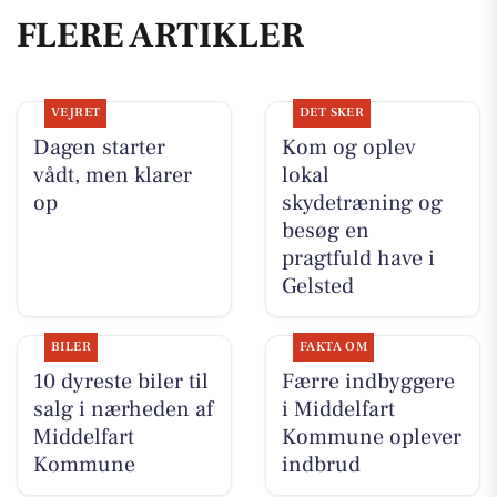
FLERE ARTIKLER
VEJRET
DET SKER
Dagen starter
Kom og oplev
vådt, men klarer
lokal
op
skydetræning og
besøg en
pragtfuld have i
Gelsted
BILER
FAKTA OM
10 dyreste biler til
Færre indbyggere
salg i nærheden af
i Middelfart
Middelfart
Kommune oplever
Kommune
indbrud