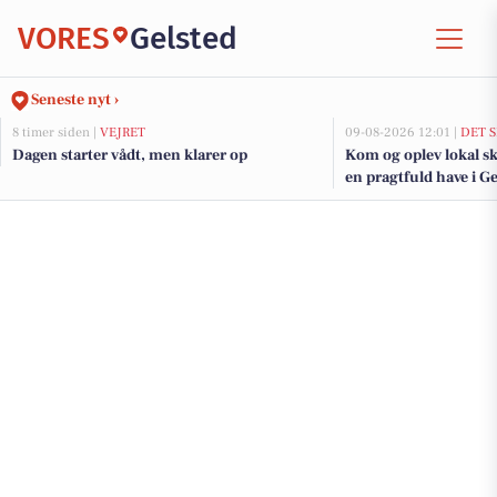
VORES
Gelsted
Seneste nyt ›
8 timer siden |
VEJRET
09-08-2026 12:01 |
DET 
Dagen starter vådt, men klarer op
Kom og oplev lokal s
en pragtfuld have i Ge