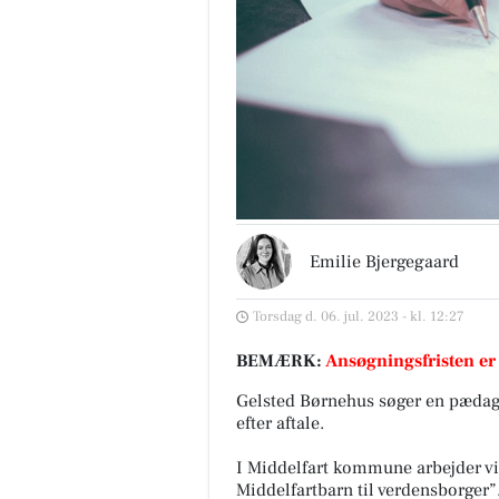
Emilie Bjergegaard
Torsdag d. 06. jul. 2023 - kl. 12:27
BEMÆRK:
Ansøgningsfristen er
Gelsted Børnehus søger en pædago
efter aftale.
I Middelfart kommune arbejder vi 
Middelfartbarn til verdensborger”.