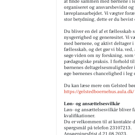
at finde sammen med børnene i leg
organiseret og ansvarsbevidst og 
læreplansarbejdet. Vi vægter foræ
stor betydning, dette er du bevist
Du bliver en del af et fællesskab
nysgerrighed og generøsitet. Vi v
med børnene, og aktivt deltager i l
fællesskab, og det gør vi bla. ved
søge viden om ny forskning, som v
pædagogiske praksis. I forhold til
børnenes deltagelsesmuligheder i d
øge børnenes chancelighed i leg o
Du kan læse mere om Gelsted bø
https://gelstedboernehus.aula.dk/
Løn- og ansættelsesvilkår
Løn- og ansættelsesvilkår bliver 
kvalifikationer.
Du er velkommen til at kontakte d
spørgsmål på telefon 23107213.
Ansøgningsfrist d.21.08.2023.