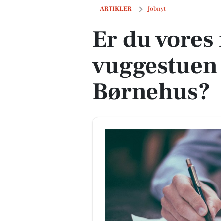
Er du vores nye pædagog til vuggestu
ARTIKLER
Jobnyt
Er du vores
vuggestuen
Børnehus?