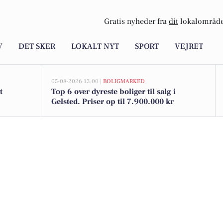
Gratis nyheder fra
dit
lokalområde
V
DET SKER
LOKALT NYT
SPORT
VEJRET
05-08-2026 13:00 |
BOLIGMARKED
t
Top 6 over dyreste boliger til salg i
Gelsted. Priser op til 7.900.000 kr