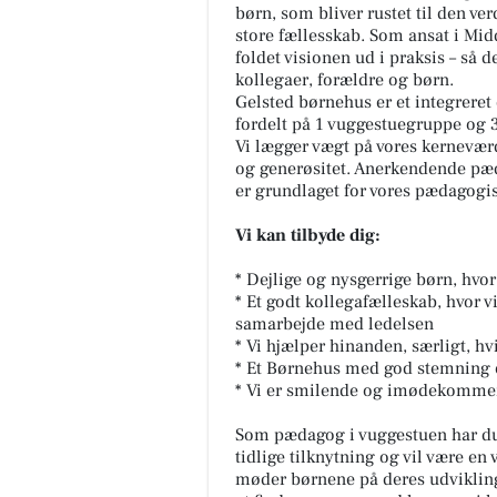
børn, som bliver rustet til den ver
store fællesskab. Som ansat i Mid
foldet visionen ud i praksis – så 
kollegaer, forældre og børn.
Gelsted børnehus er et integreret
fordelt på 1 vuggestuegruppe og 
Vi lægger vægt på vores kerneværd
og generøsitet. Anerkendende pæ
er grundlaget for vores pædagogi
Vi kan tilbyde dig:
* Dejlige og nysgerrige børn, hvor
* Et godt kollegafælleskab, hvor v
samarbejde med ledelsen
* Vi hjælper hinanden, særligt, hv
* Et Børnehus med god stemning
* Vi er smilende og imødekommend
Som pædagog i vuggestuen har du s
tidlige tilknytning og vil være en
møder børnene på deres udvikling