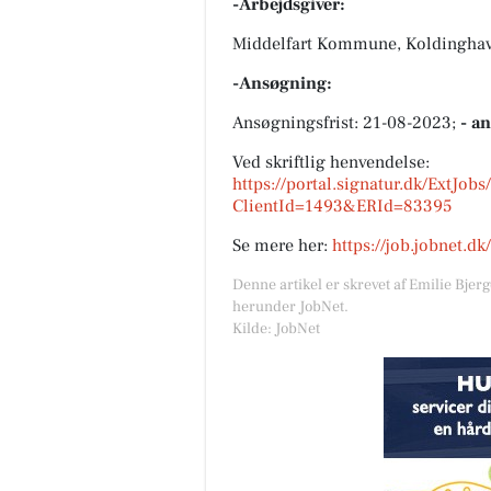
-Arbejdsgiver:
Middelfart Kommune, Koldinghave
-Ansøgning:
Ansøgningsfrist: 21-08-2023;
- a
Ved skriftlig henvendelse:
https://portal.signatur.dk/ExtJob
ClientId=1493&ERId=83395
Se mere her:
https://job.jobnet.d
Denne artikel er skrevet af Emilie Bjer
herunder JobNet.
Kilde: JobNet