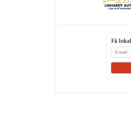
Få loka
Email