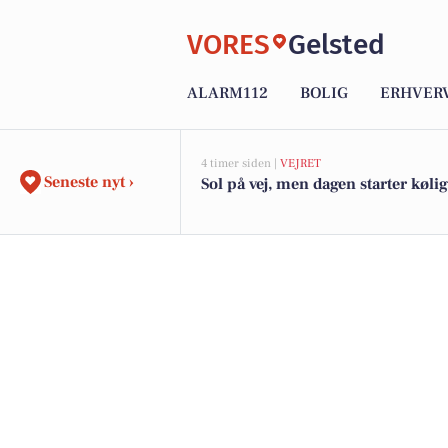
VORES
Gelsted
ALARM112
BOLIG
ERHVER
4 timer siden |
VEJRET
Seneste nyt ›
Sol på vej, men dagen starter kølig