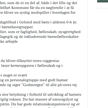
den, som de er en del af, både i det lille og det
delfart Kommune får du en nøglerolle i at få
den bliver en synlig medspiller i hverdagen for
 dagtilbud i Gelsted med børn i alderen 0-6 år,
3 børnehavegrupper.
ier, som er faglighed, fællesskab, nysgerrighed
dagogik og de inkluderende børnefællesskaber
ske arbejde
 du bliver tilknyttet vores vuggestue
i løser kerneopgaven i fællesskab og i
is noget er svært
 og en personalegruppe med godt humør
e og siger ”Godmorgen” til alle på vores vej
tor betydning i forhold til udvikling af barnets
 vigtig voksen. Du har masser af omsorgslyst og
strin. Du har gode relationskompetencer og er