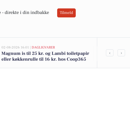
 -
direkte i din indbakke
Tilmeld
02-08-2026 16:01 |
DAGLIGVARER
02-08-2026 13:0
‹
›
Magnum is til 25 kr. og Lambi toiletpapir
Lundevej 15 
eller køkkenrulle til 16 kr. hos Coop365
kommet til s
boligerne he