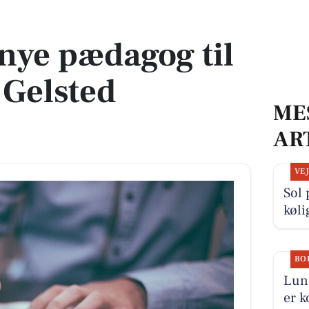
en Gelsted Børnehus?
 nye pædagog til
 Gelsted
ME
AR
VE
Sol 
køli
BO
Lund
er k