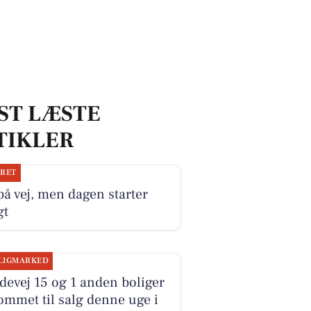
ST LÆSTE
TIKLER
JRET
på vej, men dagen starter
gt
LIGMARKED
evej 15 og 1 anden boliger
ommet til salg denne uge i