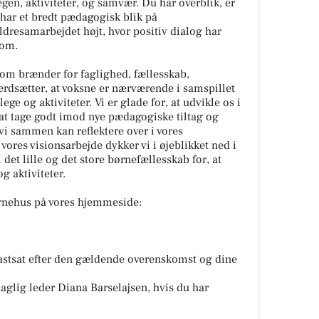
en, aktiviteter, og samvær. Du har overblik, er
har et bredt pædagogisk blik på
ldresamarbejdet højt, hvor positiv dialog har
 om.
 som brænder for faglighed, fællesskab,
ærdsætter, at voksne er nærværende i samspillet
ege og aktiviteter. Vi er glade for, at udvikle os i
, at tage godt imod nye pædagogiske tiltag og
i sammen kan reflektere over i vores
 vores visionsarbejde dykker vi i øjeblikket ned i
et lille og det store børnefællesskab for, at
g aktiviteter.
rnehus på vores hjemmeside:
fastsat efter den gældende overenskomst og dine
aglig leder Diana Barselajsen, hvis du har