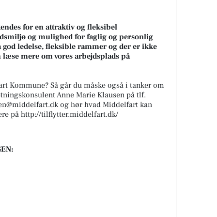
des for en attraktiv og fleksibel
dsmiljø og mulighed for faglig og personlig
å god ledelse, fleksible rammer og der er ikke
an læse mere om vores arbejdsplads på
lfart Kommune? Så går du måske også i tanker om
sætningskonsulent Anne Marie Klausen på tlf.
en@middelfart.dk og hør hvad Middelfart kan
e på http://tilflytter.middelfart.dk/
EN: