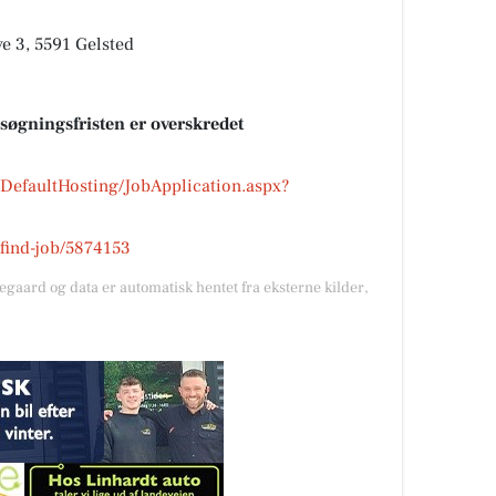
 3, 5591 Gelsted
nsøgningsfristen er overskredet
s/DefaultHosting/JobApplication.aspx?
k/find-job/5874153
gegaard og data er automatisk hentet fra eksterne kilder,