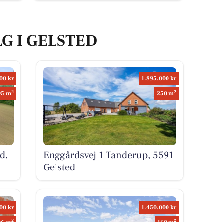
LG I GELSTED
00 kr
1.895.000 kr
2
2
95 m
250 m
d,
Enggårdsvej 1 Tanderup, 5591
Gelsted
00 kr
1.450.000 kr
2
2