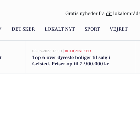
Gratis nyheder fra
dit
lokalområde
V
DET SKER
LOKALT NYT
SPORT
VEJRET
05-08-2026 13:00 |
BOLIGMARKED
t
Top 6 over dyreste boliger til salg i
Gelsted. Priser op til 7.900.000 kr