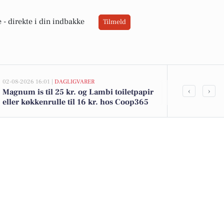
 -
direkte i din indbakke
Tilmeld
02-08-2026 16:01 |
DAGLIGVARER
02-08-2026 13:0
‹
›
Magnum is til 25 kr. og Lambi toiletpapir
Lundevej 15 
eller køkkenrulle til 16 kr. hos Coop365
kommet til s
boligerne he