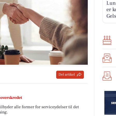
Lund
er k
Gels
Del artikel
 overskredet
lbyder alle former for serviceydelser til det
ning.