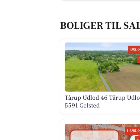
BOLIGER TIL SA
495.0
Tårup Udlod 46 Tårup Udlo
5591 Gelsted
1.395.0