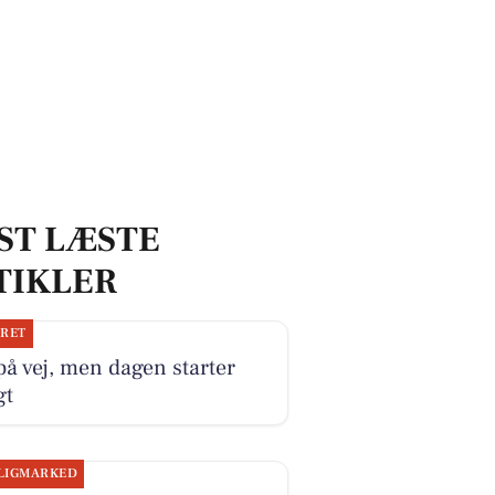
ST LÆSTE
TIKLER
JRET
på vej, men dagen starter
gt
LIGMARKED