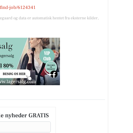
k/find-job/6124341
gegaard og data er automatisk hentet fra eksterne kilder,
le nyheder GRATIS