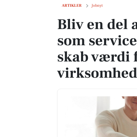
Bliv en del af vores team som service
ARTIKLER
Jobnyt
Bliv en del 
som servic
skab værdi 
virksomhed