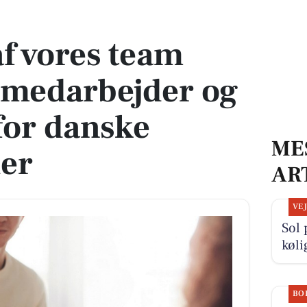
medarbejder og skab værdi for danske virksomheder
af vores team
emedarbejder og
for danske
ME
er
AR
VE
Sol 
køli
BO