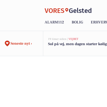
VORES
Gelsted
ALARM112
BOLIG
ERHVER
19 timer siden |
VEJRET
Seneste nyt ›
Sol på vej, men dagen starter kølig