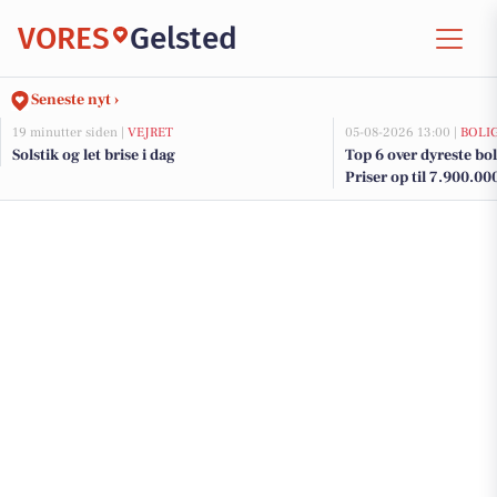
VORES
Gelsted
Seneste nyt ›
19 minutter siden |
VEJRET
05-08-2026 13:00 |
BOLI
Solstik og let brise i dag
Top 6 over dyreste boli
Priser op til 7.900.00