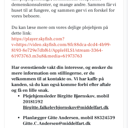
demenskonsulenter, og mange andre. Sammen får vi
huset til at fungere, og sammen gør vi en forskel for
vores beboere.
Du kan læse mere om vores dejlige plejehjem på
dette link:
https://player.skyfish.com?
v=https://video.skyfish.com/8fc88dca-dcd4-4b99-
8193-8e729e7dbf61/AppleHLS1/stream-3364-
61973763.m3u8&media=61973763
Har ovenstående vakt din interesse, og ønsker du
mere information om stillingerne, er du
velkommen til at kontakte os. Vi har kaffe på
kanden, så du kan også komme forbi efter aftale
og få en lille snak.
Plejehjemsleder Birgitte Bjørnskov, mobil
20181592
Birgitte.falkelevbjornskov@middelfart.dk
Planlægger Gitte Andersen, mobil 88324539
Gitte.C.Andersen@middelfart.dk