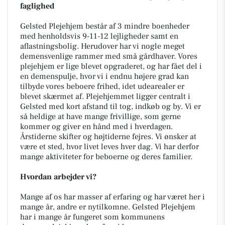
faglighed
Gelsted Plejehjem består af 3 mindre boenheder
med henholdsvis 9-11-12 lejligheder samt en
aflastningsbolig. Herudover har vi nogle meget
demensvenlige rammer med små gårdhaver. Vores
plejehjem er lige blevet opgraderet, og har fået del i
en demenspulje, hvor vi i endnu højere grad kan
tilbyde vores beboere frihed, idet udearealer er
blevet skærmet af. Plejehjemmet ligger centralt i
Gelsted med kort afstand til tog, indkøb og by. Vi er
så heldige at have mange frivillige, som gerne
kommer og giver en hånd med i hverdagen.
Årstiderne skifter og højtiderne fejres. Vi ønsker at
være et sted, hvor livet leves hver dag. Vi har derfor
mange aktiviteter for beboerne og deres familier.
Hvordan arbejder vi?
Mange af os har masser af erfaring og har været her i
mange år, andre er nytilkomne. Gelsted Plejehjem
har i mange år fungeret som kommunens