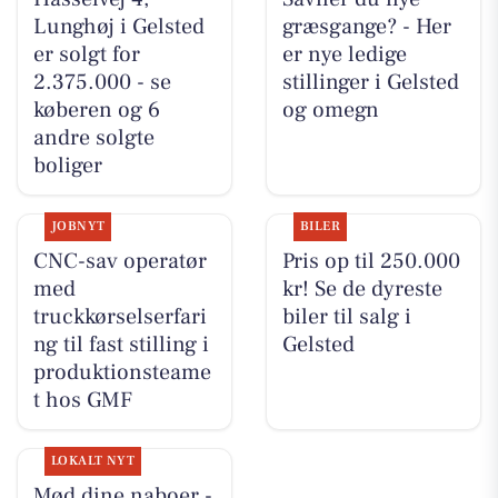
Lunghøj i Gelsted
græsgange? - Her
er solgt for
er nye ledige
2.375.000 - se
stillinger i Gelsted
køberen og 6
og omegn
andre solgte
boliger
JOBNYT
BILER
CNC-sav operatør
Pris op til 250.000
med
kr! Se de dyreste
truckkørselserfari
biler til salg i
ng til fast stilling i
Gelsted
produktionsteame
t hos GMF
LOKALT NYT
Mød dine naboer -