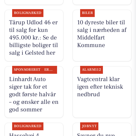
BOLIGMARKED
BILER
Tårup Udlod 46 er
10 dyreste biler til
til salg for kun
salg i nærheden af
495.000 kr.: Se de
Middelfart
billigste boliger til
Kommune
salg i Gelsted her
SPONSORERET
ERHVERV
ALARM112
Linhardt Auto
Vagtcentral klar
siger tak for et
igen efter teknisk
godt første halvår
nedbrud
– og ønsker alle en
god sommer
BOLIGMARKED
JOBNYT
Hasselvej 4,
Savner du nye