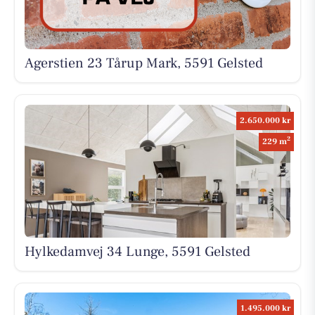
Agerstien 23 Tårup Mark, 5591 Gelsted
2.650.000 kr
2
229 m
Hylkedamvej 34 Lunge, 5591 Gelsted
1.495.000 kr