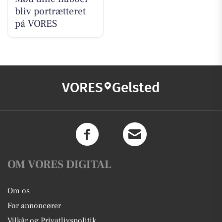
bliv portrætteret
på VORES
VORES
Gelsted
OM VORES DIGITAL
Om os
For annoncører
Vilkår og Privatlivspolitik