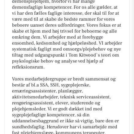
demensplejehjem, hvorfor vi har mange
demensfaglige kompetencer. For os alle gælder, at
vi har den fælles faglige interesse, der skal til for at
være med til at skabe de bedste rammer for vores
beboere uanset deres udfordringer. Vores fokus er at
skabe et hjem med høj trivsel for beboerne og alle
omkring dem. Vi arbejder med at forebygge
ensomhed, kedsomhed og hjælpeløshed. VI arbejder
systematisk fagligt med omsorgs/plejebehov og nye
tiltag med udgangspunkt i Tom Kitwood`s teori om
psykologiske behov og analyse ved hjælp af
refleksionsrum.
Vores medarbejdergruppe er bredt sammensat og
består af bl.a SSA, SSH, sygeplejerske,
ernæringsassistenter, planlægger,
aktivitetsmedarbejder, teknisk serviceassistent,
rengøringsassistent, elever, studerende og
plejehjemsleder. Vi er godt dækket ind med
sygeplejefaglige kompetencer, så din
uddannelsesbaggrund er ikke så vigtig, bare den er
sundhedsfaglig. Herudover har vi samarbejde med
fast plejehjemslæge
,
kommunens terapeuter,