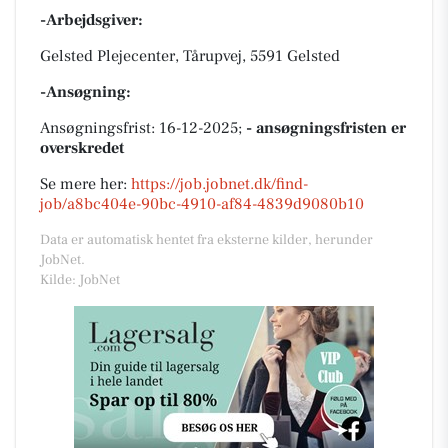
-Arbejdsgiver:
Gelsted Plejecenter, Tårupvej, 5591 Gelsted
-Ansøgning:
Ansøgningsfrist: 16-12-2025;
- ansøgningsfristen er
overskredet
Se mere her:
https://job.jobnet.dk/find-
job/a8bc404e-90bc-4910-af84-4839d9080b10
Data er automatisk hentet fra eksterne kilder, herunder
JobNet.
Kilde: JobNet