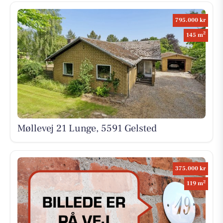
795.000 kr
2
145 m
Møllevej 21 Lunge, 5591 Gelsted
375.000 kr
2
119 m