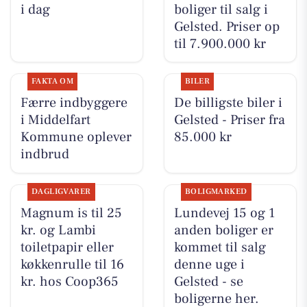
i dag
boliger til salg i
Gelsted. Priser op
til 7.900.000 kr
FAKTA OM
BILER
Færre indbyggere
De billigste biler i
i Middelfart
Gelsted - Priser fra
Kommune oplever
85.000 kr
indbrud
DAGLIGVARER
BOLIGMARKED
Magnum is til 25
Lundevej 15 og 1
kr. og Lambi
anden boliger er
toiletpapir eller
kommet til salg
køkkenrulle til 16
denne uge i
kr. hos Coop365
Gelsted - se
boligerne her.